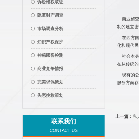
诉讼维权取证
隐匿财产调查
商业侦查
制的建立密
市场调查分析
在西方国
知识产权保护
化和现代民
神秘顾客检测
社会本身
在从传统的
商业竞争情报
现有的公
完美求偶策划
服务方面存
失恋挽救策划
上一篇：
私
联系我们
CONTACT US