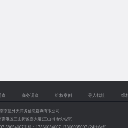
调查
商务调查
维权案例
寻人找址
维
 2019 南京星外天商务信息咨询有限公司
市秦淮区三山街盈嘉大厦(三山街地铁站旁)
07 58654007手机：17366034007 17366035007 (24H热线)